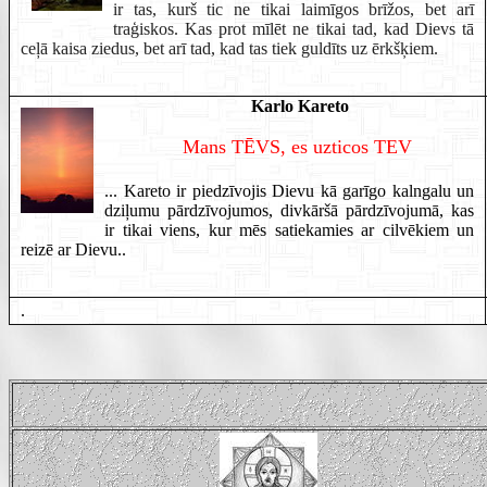
ir tas, kurš tic ne tikai laimīgos brīžos, bet arī
traģiskos. Kas prot mīlēt ne tikai tad, kad Dievs tā
ceļā kaisa ziedus, bet arī tad, kad tas tiek guldīts uz ērkšķiem.
Karlo Kareto
Mans TĒVS, es uzticos TEV
... Kareto ir piedzīvojis Dievu kā garīgo kalngalu un
dziļumu pārdzīvojumos, divkāršā pārdzīvojumā, kas
ir tikai viens, kur mēs satiekamies ar cilvēkiem un
reizē ar Dievu..
.