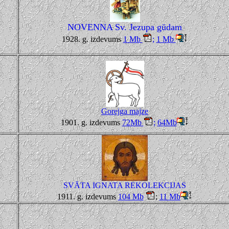
NOVENNA
Sv. Jezupa gūdam
1928. g. izdevums
1 Mb
;
1 Mb
Gorejga majze
1901. g. izdevums
72
Mb
;
64Mb
SVĀTA IGNATA REKOLEKCIJAS
1911. g. izdevums
104 Mb
;
11 Mb