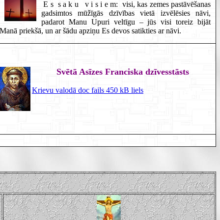
E s s a k u v i s i e m: visi, kas zemes pastāvēšanas
gadsimtos mūžīgās dzīvības vietā izvēlēsies nāvi,
padarot Manu Upuri veltīgu – jūs visi toreiz bijāt
Manā priekšā, un ar šādu apziņu Es devos satikties ar nāvi.
Svētā Asīzes Franciska dzīvesstāsts
Krievu valodā doc fails 450 kB liels