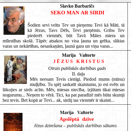
Slavko Barbaričs
SEKO MAN AR SIRDI
Šodien sevi veltu Tev un pieņemu Tevi kā Māti, tā
kā Jēzus, Tavs Dēls, Tevi pieņēmis. Gribu Tev
piederēt vienmēr, būt Tavā Mātes miera un
mīlestības skolā. Tāpēc atsakos no visa ļauna un grēka, sliktas
varas un nekārtības, nesaskaņām, ļaunā gara un viņa varas.
..
Marija Valtorte
J Ē Z U S K R I S T U S
Otrais publiskās darbības gads
II. daļa
Mēs neesam Tevis cienīgi. Piedod mums (mūsu)
muļķību. Tu spēj saskatīt skaistumu, jo esi svēts un
lūkojies ar sirds acīm. Mēs, miesas niecība, izjūtam tikai miesas
nogurumu... Neņem to vērā. Tici, ka pat paradīzē mēs būtu skumji
bez tevis. Bet kopā ar Tevi... ak, sirdij tas vienmēr ir skaisti...
Marija Valtorte
Apslēptā dzīve
Jēzus dzimšana – publiskās darbības sākums