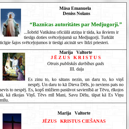
Māsa Emanuela
Deniss Nolans
“Baznīcas autoritātes par Medjugorji.”
...šobrīd Vatikāna oficiālā atziņa ir tāda, ka ikviens ir
tiesīgs doties svētceļojumā uz Medjugorji. Turklāt
ticīgie šajos svētceļojumos ir tiesīgi aicināt sev līdzi priesteri.
Marija Valtorte
J Ē Z U S K R I S T U S
Otrais publiskās darbības gads
III. daļa
Es zinu to, ko sātans nezin, un daru to, ko viņš
nespēj. Un daru to kā Dieva Dēls, jo neviens pats no
sevis to nespēj. Es, kopš mūžiem pastāvot savienībā ar Tēvu, rīkojos
tā, kā rīkojas Viņš. Tēvs mīl Mani, Savu Dēlu, tāpat kā Es Viņu
mīlu.
Marija Valtorte
JĒZUS KRISTUS CIEŠANAS