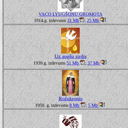
VACO LYUGŠONU GROMOTA
1914.g. izdevums
31 Mb
;
25 Mb
Uz augšu sirdis
1939.g. izdevums
51 Mb
;
37 Mb
Rožukronis
1959. g. izdevums
8 Mb
;
5 Mb