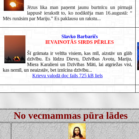
Jēzus lika man paņemt jaunu burtnīcu un pirmajā
lappusē ierakstīt to, ko nodiktēja man 16.augustā: “
Mēs runāsim par Mariju.” Es paklausu un rakstu...
Slavko Barbaričs
IEVAINOTĀS SIRDS PĒRLES
Šī grāmata ir veltīta visiem, kas mīl, aizstāv un glāb
dzīvību. Es lūdzu Dievu, Dzīvības Avotu, Mariju,
Miera Karalieni un Dzīvības Māti, lai atgriežas visi,
kas nemīl, un neaizstāv, bet iznīcina dzīvību...
Krievu valodā doc fails 725 kB liels
No vecmammas pūra lādes