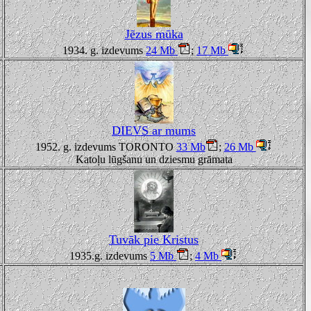
Jēzus mūka
1934. g. izdevums
24 Mb
;
17 Mb
DIEVS ar mums
1952. g. izdevums TORONTO
33 Mb
;
26 Mb
Katoļu lūgšanu un dziesmu grāmata
Tuvāk pie Kristus
1935.g. izdevums
5
Mb
;
4 Mb