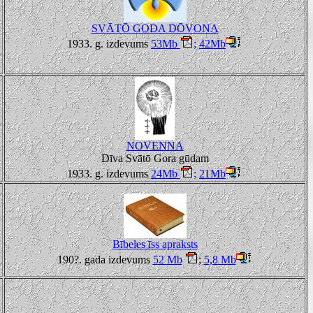
SVĀTŌ GODA DŌVONA
1933. g. izdevums
53Mb
;
42Mb
NOVENNA
Dīva Svātō Gora gūdam
1933. g. izdevums
24Mb
;
21Mb
Bībeles īss apraksts
190?. gada izdevums
52 Mb
;
5,8 Mb