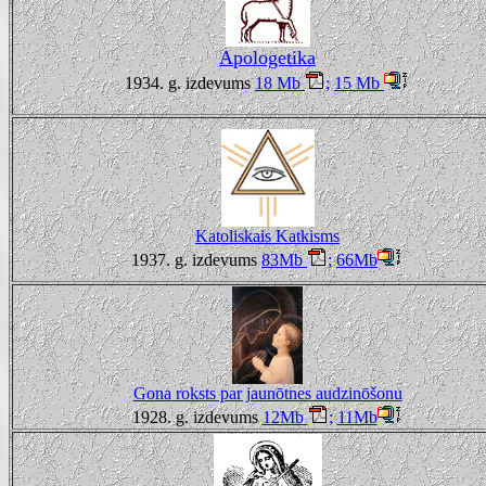
Apologetika
1934. g. izdevums
18 Mb
;
15 Mb
Katoliskais Katkisms
1937. g. izdevums
8
3Mb
;
66
Mb
Gona roksts par jaunōtnes audzinōšonu
1928. g. izdevums
12Mb
;
11Mb