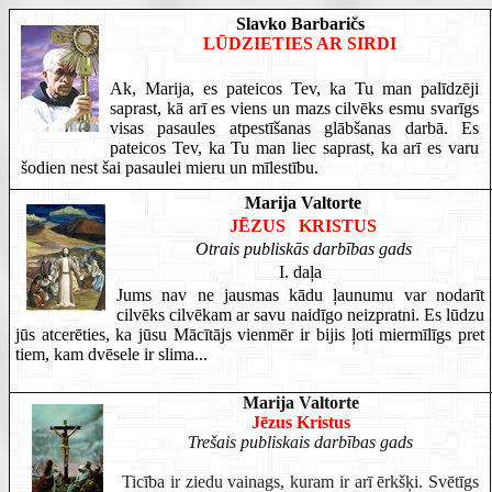
Slavko Barbaričs
LŪDZIETIES AR SIRDI
Ak, Marija, es pateicos Tev, ka Tu man palīdzēji
saprast, kā arī es viens un mazs cilvēks esmu svarīgs
visas pasaules atpestīšanas glābšanas darbā. Es
pateicos Tev, ka Tu man liec saprast, ka arī es varu
šodien nest šai pasaulei mieru un mīlestību.
Marija Valtorte
JĒZUS KRISTUS
Otrais publiskās darbības gads
I. daļa
Jums nav ne jausmas kādu ļaunumu var nodarīt
cilvēks cilvēkam ar savu naidīgo neizpratni. Es lūdzu
jūs atcerēties, ka jūsu Mācītājs vienmēr ir bijis ļoti miermīlīgs pret
tiem, kam dvēsele ir slima..
.
Marija Valtorte
Jēzus Kristus
Trešais publiskais darbības gads
Ticība ir ziedu vainags, kuram ir arī ērkšķi. Svētīgs